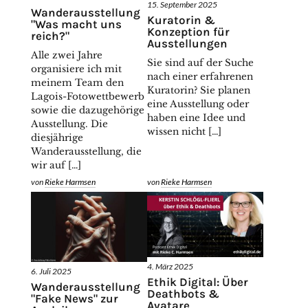
15. September 2025
Wanderausstellung
Kuratorin &
"Was macht uns
Konzeption für
reich?"
Ausstellungen
Alle zwei Jahre
Sie sind auf der Suche
organisiere ich mit
nach einer erfahrenen
meinem Team den
Kuratorin? Sie planen
Lagois-Fotowettbewerb
eine Ausstellung oder
sowie die dazugehörige
haben eine Idee und
Ausstellung. Die
wissen nicht […]
diesjährige
Wanderausstellung, die
wir auf […]
von
Rieke Harmsen
von
Rieke Harmsen
4. März 2025
6. Juli 2025
Ethik Digital: Über
Wanderausstellung
Deathbots &
"Fake News" zur
Avatare