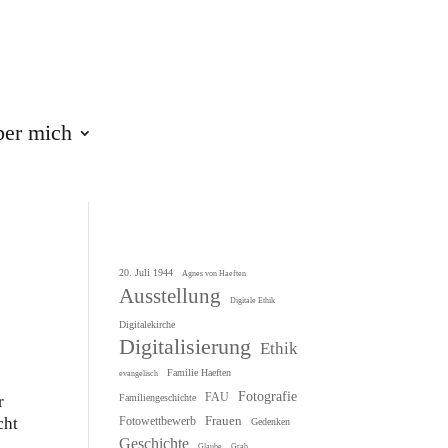
er mich
20. Juli 1944
Agnes von Haeften
Ausstellung
Digitale Ethik
Digitalekirche
Digitalisierung
Ethik
Familie Haeften
evangelisch
Fotografie
FAU
r
Familiengeschichte
Frauen
cht
Fotowettbewerb
Gedenken
Geschichte
Glaube
Grab