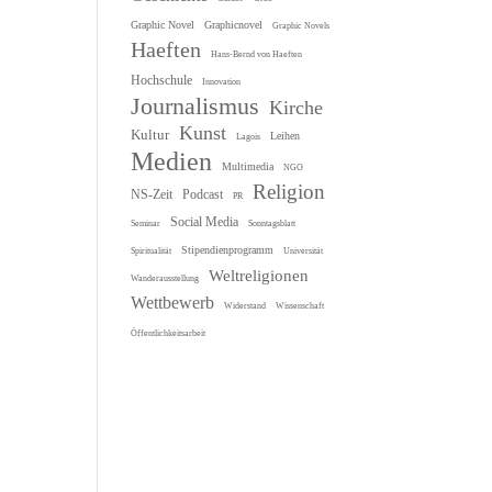
Graphic Novel
Graphicnovel
Graphic Novels
Haeften
Hans-Bernd von Haeften
Hochschule
Innovation
Journalismus
Kirche
Kunst
Kultur
Leihen
Lagois
Medien
Multimedia
NGO
Religion
NS-Zeit
Podcast
PR
Social Media
Seminar
Sonntagsblatt
Stipendienprogramm
Spiritualität
Universität
Weltreligionen
Wanderausstellung
Wettbewerb
Widerstand
Wissenschaft
Öffentlichkeitsarbeit