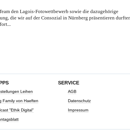
m Team den Lagois-Fotowettbewerb sowie die dazugehörige
ng, die wir auf der Consozial in Nürnberg präsentieren durften,
ort...
IPPS
SERVICE
stellungen Leihen
AGB
g Family von Haeften
Datenschutz
cast "Ethik Digital"
Impressum
ntagsblatt