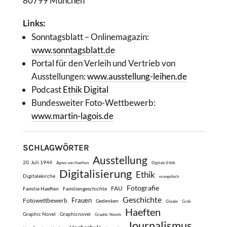
80799 München
Links:
Sonntagsblatt – Onlinemagazin:
www.sonntagsblatt.de
Portal für den Verleih und Vertrieb von
Ausstellungen:
www.ausstellung-leihen.de
Podcast
Ethik Digital
Bundesweiter Foto-Wettbewerb:
www.martin-lagois.de
SCHLAGWÖRTER
Ausstellung
20. Juli 1944
Agnes von Haeften
Digitale Ethik
Digitalisierung
Ethik
Digitalekirche
evangelisch
Fotografie
FAU
Familie Haeften
Familiengeschichte
Geschichte
Frauen
Fotowettbewerb
Gedenken
Glaube
Grab
Haeften
Graphic Novel
Graphicnovel
Graphic Novels
Journalismus