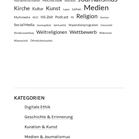
Hochschule
Hans-Bernd von Haeften
Innovation
Medien
Kirche
Kunst
Kultur
Leihen
Lagois
Religion
NS-Zeit
Podcast
Multimedia
NGO
PR
Seminar
Social Media
Stipendienprogramm
Sonntagsblatt
Spiritualität
Universität
Wettbewerb
Weltreligionen
Wanderausstellung
Widerstand
Wissenschaft
Öffentlichkeitsarbeit
KATEGORIEN
Digitale Ethik
Geschichte & Erinnerung
Kuration & Kunst
Medien & Journalismus