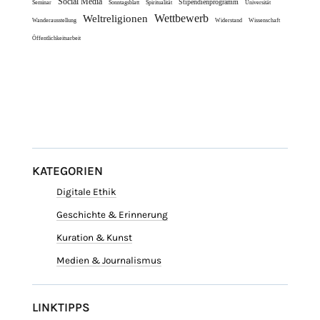
Social Media
Stipendienprogramm
Seminar
Sonntagsblatt
Spiritualität
Universität
Wettbewerb
Weltreligionen
Wanderausstellung
Widerstand
Wissenschaft
Öffentlichkeitsarbeit
KATEGORIEN
Digitale Ethik
Geschichte & Erinnerung
Kuration & Kunst
Medien & Journalismus
LINKTIPPS