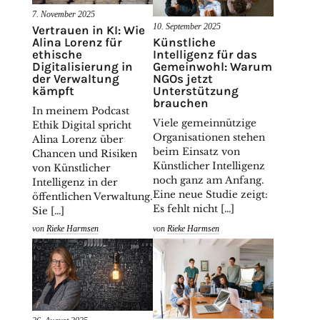
7. November 2025
10. September 2025
Vertrauen in KI: Wie
Alina Lorenz für
Künstliche
ethische
Intelligenz für das
Digitalisierung in
Gemeinwohl: Warum
der Verwaltung
NGOs jetzt
kämpft
Unterstützung
brauchen
In meinem Podcast
Viele gemeinnützige
Ethik Digital spricht
Organisationen stehen
Alina Lorenz über
beim Einsatz von
Chancen und Risiken
Künstlicher Intelligenz
von Künstlicher
noch ganz am Anfang.
Intelligenz in der
Eine neue Studie zeigt:
öffentlichen Verwaltung.
Es fehlt nicht […]
Sie […]
von
Rieke Harmsen
von
Rieke Harmsen