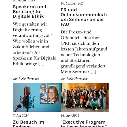
26. August 2025
10. Oktober 2024
Speakerin und
PR und
Beratung für
Onlinekommunikati
Digitale Ethik
on: Seminar an der
FAU
Wie gestalten wir
Digitalisierung
Die Presse- und
verantwortungsvoll?
Öffentlichkeitsarbeit
Wie wollen wir in
(PR) hat sich in den
Zukunft leben und
letzten Jahren aufgrund
arbeiten? - Als
neuer Technologien
Speakerin für Digitale
und Strukturen
Ethik bringe […]
grundlegend verändert.
Mein Seminar […]
von
Rieke Harmsen
von
Rieke Harmsen
7. Juli 2024
16. Juni 2024
Zu Besuch im
"Executive Program
Podcast
in News Innovation"