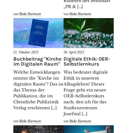
Rahmen des Seminars
„PR & […]
von
Rieke Harmsen
von
Rieke Harmsen
21. Oktober 2023
30. April 2023
Buchbeitrag "Kirche
Digitale Ethik: OER-
im Digitalen Raum"
Selbstlernkurs
Welche Entwicklungen
Was bedeutet digitale
nimmt die "Kirche im
Ethik in unserem
digitalen Raum"? Das ist
Alltagsleben? Dieser
das Thema der
Frage geht ein neuer
Publikation, die im
OER-Selbstlernkurs
Christliche Publizistik
nach, den ich für das
Verlag erschienen […]
Studienzentrum
Josefstal […]
von
Rieke Harmsen
von
Rieke Harmsen