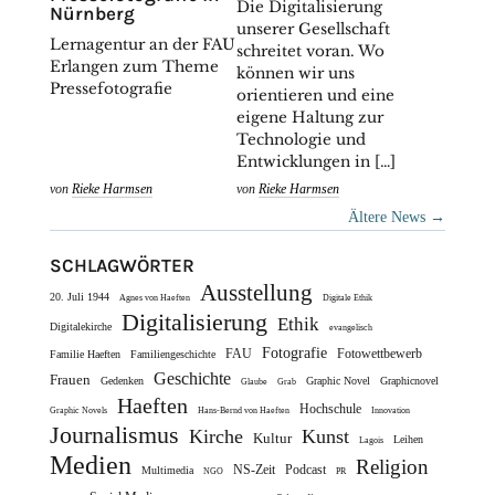
Die Digitalisierung
Nürnberg
unserer Gesellschaft
Lernagentur an der FAU
schreitet voran. Wo
Erlangen zum Theme
können wir uns
Pressefotografie
orientieren und eine
eigene Haltung zur
Technologie und
Entwicklungen in […]
von
Rieke Harmsen
von
Rieke Harmsen
Ältere News
→
SCHLAGWÖRTER
Ausstellung
20. Juli 1944
Agnes von Haeften
Digitale Ethik
Digitalisierung
Ethik
Digitalekirche
evangelisch
Fotografie
FAU
Fotowettbewerb
Familie Haeften
Familiengeschichte
Geschichte
Frauen
Gedenken
Graphic Novel
Graphicnovel
Glaube
Grab
Haeften
Hochschule
Graphic Novels
Hans-Bernd von Haeften
Innovation
Journalismus
Kirche
Kunst
Kultur
Leihen
Lagois
Medien
Religion
NS-Zeit
Podcast
Multimedia
NGO
PR