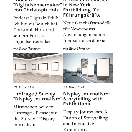
"Digitalsensemaker"
in New York -
von Christoph Holz
Fortbildung für
Führungskräfte
Podcast Digitale Ethik:
Neue Geschäftsmodelle
Ich bin zu Besuch bei
für Newsrooms:
Christoph Holz und
Ausstellungen haben
seinem Podcast
Innovationspotenzial.
Digitalsensemaker
von
Rieke Harmsen
von
Rieke Harmsen
29. März 2024
29. März 2024
Umfrage / Survey
Display Journalism:
"Display Journalism"
Storytelling with
Exhibitions
Mitmachen bei der
Display Journalism: A
Umfrage / Please join
Fusion of Storytelling
the Survey / Display
and Interactive
Journalism
Exhibitions