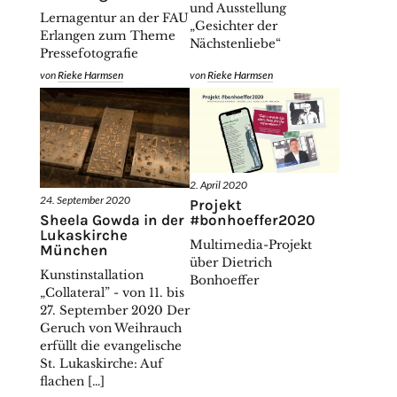
und Ausstellung
Lernagentur an der FAU
„Gesichter der
Erlangen zum Theme
Nächstenliebe“
Pressefotografie
von
Rieke Harmsen
von
Rieke Harmsen
2. April 2020
24. September 2020
Projekt
#bonhoeffer2020
Sheela Gowda in der
Lukaskirche
Multimedia-Projekt
München
über Dietrich
Kunstinstallation
Bonhoeffer
„Collateral” - von 11. bis
27. September 2020 Der
Geruch von Weihrauch
erfüllt die evangelische
St. Lukaskirche: Auf
flachen […]