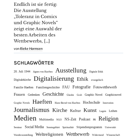
Endlich ist sie fertig:
Die Ausstellung
„Toleranz in Comics
und Graphic Novels“
zeigt eine Auswahl der
besten Arbeiten des
Wettbewerbs, […]
von
Rieke Harmsen
SCHLAGWÖRTER
Ausstellung
20. Juli 1944
Agnes von Haeften
Digitale Ethik
Digitalisierung
Ethik
Digitalekirche
evangelisch
Fotografie
FAU
Fotowettbewerb
Familie Haeften
Familiengeschichte
Geschichte
Frauen
Gedenken
Graphic Novel
Graphicnovel
Glaube
Grab
Haeften
Hochschule
Graphic Novels
Hans-Bernd von Haeften
Innovation
Journalismus
Kirche
Kunst
Kultur
Leihen
Lagois
Medien
Religion
NS-Zeit
Podcast
Multimedia
NGO
PR
Social Media
Stipendienprogramm
Seminar
Sonntagsblatt
Spiritualität
Universität
Wettbewerb
Weltreligionen
Wanderausstellung
Widerstand
Wissenschaft