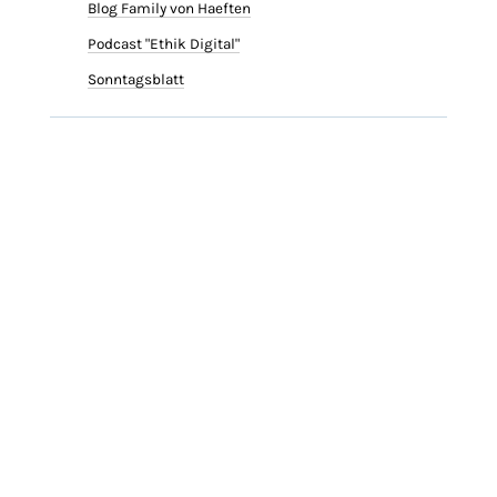
Blog Family von Haeften
Podcast "Ethik Digital"
Sonntagsblatt
SERVICE
AGB
Datenschutz
Impressum
ARCHIV
Medien | Ethik | Kultur |