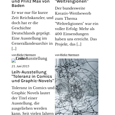
und Prinz Max von
"Weltreligionen"
Baden
Der bundesweite
Er war nur für kurze
Kreativ-Wettbewerb
Zeit Reichskanzler, und
zum Thema
doch hat er die
"Weltreligionen" war ein
Geschichte
voller Erfolg: Mehr als
Deutschlands geprägt.
400 Einsendungen
Eine Ausstellung im
haben uns erreicht. Das
Generallandesarchiv in
Projekt, das […]
[…]
von
Rieke Harmsen
von
Rieke Harmsen
21. Juni 2015
Leih-Ausstellung
"Toleranz in Comics
und Graphic-Novels"
Toleranz in Comics und
Graphic Novels lautet
der Titel einer
Ausstellung, die
ausgeliehen werden
kann. Seit vielen Jahren