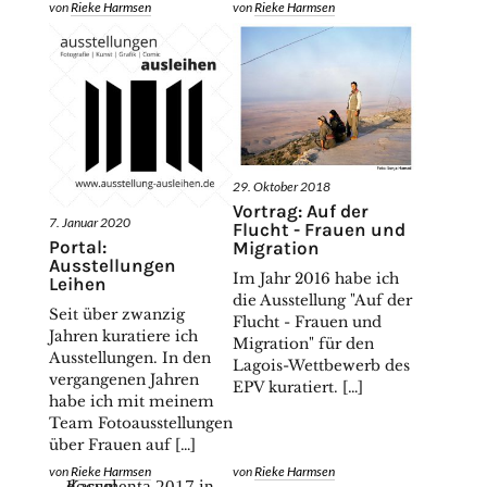
von
Rieke Harmsen
von
Rieke Harmsen
29. Oktober 2018
Vortrag: Auf der
7. Januar 2020
Flucht - Frauen und
Portal:
Migration
Ausstellungen
Im Jahr 2016 habe ich
Leihen
die Ausstellung "Auf der
Seit über zwanzig
Flucht - Frauen und
Jahren kuratiere ich
Migration" für den
Ausstellungen. In den
Lagois-Wettbewerb des
vergangenen Jahren
EPV kuratiert. […]
habe ich mit meinem
Team Fotoausstellungen
über Frauen auf […]
von
Rieke Harmsen
von
Rieke Harmsen