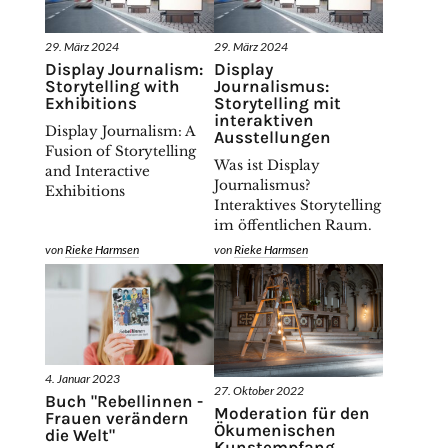
29. März 2024
29. März 2024
Display Journalism:
Display
Storytelling with
Journalismus:
Exhibitions
Storytelling mit
interaktiven
Display Journalism: A
Ausstellungen
Fusion of Storytelling
Was ist Display
and Interactive
Journalismus?
Exhibitions
Interaktives Storytelling
im öffentlichen Raum.
von
Rieke Harmsen
von
Rieke Harmsen
4. Januar 2023
27. Oktober 2022
Buch "Rebellinnen -
Moderation für den
Frauen verändern
Ökumenischen
die Welt"
Kunstempfang