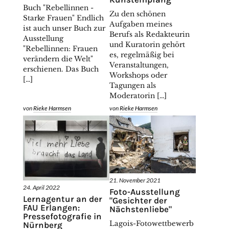
Buch "Rebellinnen -
Zu den schönen
Starke Frauen" Endlich
Aufgaben meines
ist auch unser Buch zur
Berufs als Redakteurin
Ausstellung
und Kuratorin gehört
"Rebellinnen: Frauen
es, regelmäßig bei
verändern die Welt"
Veranstaltungen,
erschienen. Das Buch
Workshops oder
[…]
Tagungen als
Moderatorin […]
von
Rieke Harmsen
von
Rieke Harmsen
21. November 2021
24. April 2022
Foto-Ausstellung
Lernagentur an der
"Gesichter der
FAU Erlangen:
Nächstenliebe"
Pressefotografie in
Lagois-Fotowettbewerb
Nürnberg