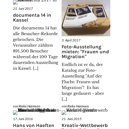
21. Juni 2017
documenta 14 in
Kassel
Die documenta 14 hat
alle Besucher-Rekorde
gebrochen. Die
3. April 2017
Veranstalter zählten
Foto-Ausstellung
891.500 Besucher
mieten: "Frauen und
Migration"
während der 100 Tage
dauernden Ausstellung
Endlich ist er da, der
in Kassel. […]
Katalog zur Foto-
Ausstellung "Auf der
Flucht: Frauen und
Migration"! Es hat
lange gedauert - aber
[…]
von
Rieke Harmsen
von
Rieke Harmsen
17. Juni 2016
21. Juni 2015
Hans von Haeften
Kreativ-Wettbewerb