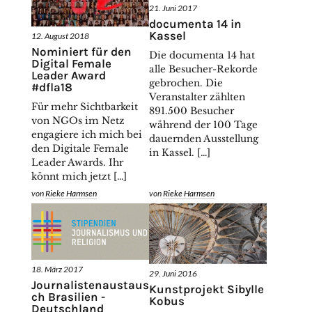
21. Juni 2017
documenta 14 in
Kassel
12. August 2018
Nominiert für den
Die documenta 14 hat
Digital Female
alle Besucher-Rekorde
Leader Award
gebrochen. Die
#dfla18
Veranstalter zählten
Für mehr Sichtbarkeit
891.500 Besucher
von NGOs im Netz
während der 100 Tage
engagiere ich mich bei
dauernden Ausstellung
den Digitale Female
in Kassel. […]
Leader Awards. Ihr
könnt mich jetzt […]
von
Rieke Harmsen
von
Rieke Harmsen
18. März 2017
29. Juni 2016
Journalistenaustaus
Kunstprojekt Sibylle
ch Brasilien -
Kobus
Deutschland