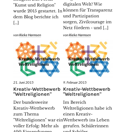
digitalen Welt? Wie
"Kunst und Religion"
können für Transparenz
wurde 2015 gestartet. In
und Partizipation
dem Blog berichte ich
sorgen, Zivilcourage im
[…]
Netz fördern - und […]
von
Rieke Harmsen
von
Rieke Harmsen
21. Juni 2015
9. Februar 2015
Kreativ-Wettbewerb
Kreativ-Wettbewerb
"Weltreligionen"
"Weltreligionen"
Der bundesweite
Im Bereich
Kreativ-Wettbewerb
Weltreligionen habe ich
zum Thema
einen Kreativ-
"Weltreligionen" war ein
Wettbewerb ins Leben
voller Erfolg: Mehr als
gerufen. Schülerinnen
400 Einsendungen
und Schüler,