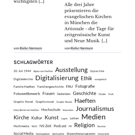
wichtigsten […]
Alle drei Jahre
präsentieren die
evangelischen Kirchen
in München die
Artionale - die Tage für
zeitgenössische Kunst
und Neue Musik. […]
von
Rieke Harmsen
von
Rieke Harmsen
SCHLAGWÖRTER
Ausstellung
20. Juli 1944
Agnes von Haeften
Digitale Ethik
Digitalisierung
Ethik
Digitalekirche
evangelisch
Fotografie
FAU
Familie Haeften
Familiengeschichte
Geschichte
Frauen
Fotowettbewerb
Gedenken
Glaube
Grab
Haeften
Graphic Novel
Graphicnovel
Graphic Novels
Journalismus
Hochschule
Hans-Bernd von Haeften
Innovation
Medien
Kirche
Kunst
Kultur
Leihen
Lagois
Religion
NS-Zeit
Podcast
Multimedia
NGO
PR
Seminar
Social Media
Stipendienprogramm
Sonntagsblatt
Spiritualität
Universität