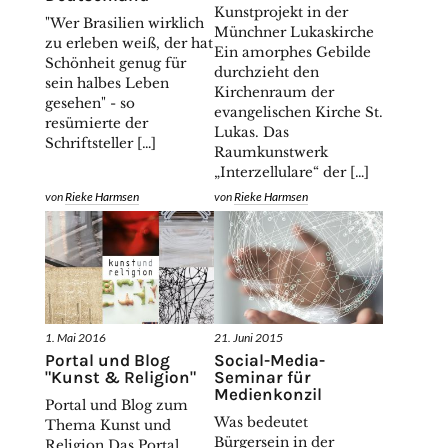
Kunstprojekt in der
"Wer Brasilien wirklich
Münchner Lukaskirche
zu erleben weiß, der hat
Ein amorphes Gebilde
Schönheit genug für
durchzieht den
sein halbes Leben
Kirchenraum der
gesehen" - so
evangelischen Kirche St.
resümierte der
Lukas. Das
Schriftsteller […]
Raumkunstwerk
„Interzellulare“ der […]
von
Rieke Harmsen
von
Rieke Harmsen
1. Mai 2016
21. Juni 2015
Portal und Blog
Social-Media-
"Kunst & Religion"
Seminar für
Medienkonzil
Portal und Blog zum
Was bedeutet
Thema Kunst und
Bürgersein in der
Religion Das Portal