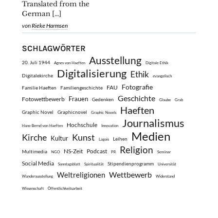
Translated from the
German […]
von
Rieke Harmsen
SCHLAGWÖRTER
Ausstellung
20. Juli 1944
Agnes von Haeften
Digitale Ethik
Digitalisierung
Ethik
Digitalekirche
evangelisch
Fotografie
FAU
Familie Haeften
Familiengeschichte
Geschichte
Frauen
Fotowettbewerb
Gedenken
Glaube
Grab
Haeften
Graphic Novel
Graphicnovel
Graphic Novels
Journalismus
Hochschule
Hans-Bernd von Haeften
Innovation
Medien
Kirche
Kunst
Kultur
Leihen
Lagois
Religion
NS-Zeit
Podcast
Multimedia
NGO
PR
Seminar
Social Media
Stipendienprogramm
Sonntagsblatt
Spiritualität
Universität
Wettbewerb
Weltreligionen
Wanderausstellung
Widerstand
Wissenschaft
Öffentlichkeitsarbeit