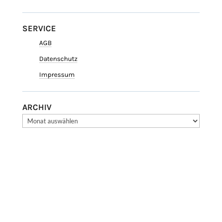
SERVICE
AGB
Datenschutz
Impressum
ARCHIV
Medien | Ethik | Kultur |
Geschichte
Copyright © 2026 Rieke C. Harmsen.