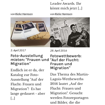
Leader Awards. Ihr
könnt mich jetzt […]
von
Rieke Harmsen
von
Rieke Harmsen
3. April 2017
28. April 2016
Foto-Ausstellung
Fotowettbewerb:
mieten: "Frauen und
"Auf der Flucht:
Migration"
Frauen und
Migration"
Endlich ist er da, der
Das Thema des Martin-
Katalog zur Foto-
Lagois-Wettbewerbs
Ausstellung "Auf der
2016 lautet „Auf der
Flucht: Frauen und
Flucht: Frauen und
Migration"! Es hat
Migration“. Gesucht
lange gedauert - aber
werden Fotoreportagen
[…]
und Bilder, die die