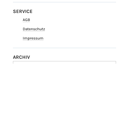
SERVICE
AGB
Datenschutz
Impressum
ARCHIV
Medien | Ethik | Kultur |
Geschichte
Copyright © 2026 Rieke C. Harmsen.