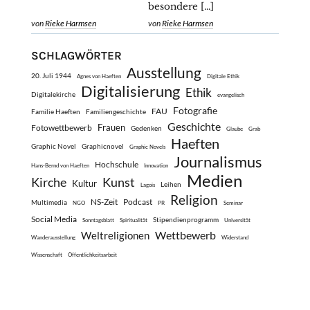
besondere […]
von
Rieke Harmsen
von
Rieke Harmsen
SCHLAGWÖRTER
Ausstellung
20. Juli 1944
Agnes von Haeften
Digitale Ethik
Digitalisierung
Ethik
Digitalekirche
evangelisch
Fotografie
FAU
Familie Haeften
Familiengeschichte
Geschichte
Frauen
Fotowettbewerb
Gedenken
Glaube
Grab
Haeften
Graphic Novel
Graphicnovel
Graphic Novels
Journalismus
Hochschule
Hans-Bernd von Haeften
Innovation
Medien
Kirche
Kunst
Kultur
Leihen
Lagois
Religion
NS-Zeit
Podcast
Multimedia
NGO
PR
Seminar
Social Media
Stipendienprogramm
Sonntagsblatt
Spiritualität
Universität
Wettbewerb
Weltreligionen
Wanderausstellung
Widerstand
Wissenschaft
Öffentlichkeitsarbeit