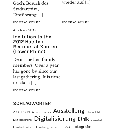
wieder auf […]
Goch, Besuch des
Stadtarchivs,
Einführung […]
von
Rieke Harmsen
von
Rieke Harmsen
4. Februar 2012
Invitation to the
2012 Haeften
Reunion at Xanten
(Lower Rhine)
Dear Haeften family
members: Over a year
has gone by since our
last gathering. It is time
to take a […]
von
Rieke Harmsen
SCHLAGWÖRTER
Ausstellung
20. Juli 1944
Agnes von Haeften
Digitale Ethik
Digitalisierung
Ethik
Digitalekirche
evangelisch
Fotografie
FAU
Familie Haeften
Familiengeschichte