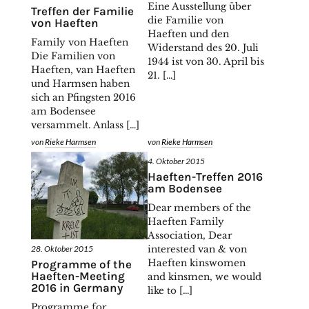
Eine Ausstellung über
Treffen der Familie
die Familie von
von Haeften
Haeften und den
Family von Haeften
Widerstand des 20. Juli
Die Familien von
1944 ist von 30. April bis
Haeften, van Haeften
21. […]
und Harmsen haben
sich an Pfingsten 2016
am Bodensee
versammelt. Anlass […]
von
Rieke Harmsen
von
Rieke Harmsen
4. Oktober 2015
Haeften-Treffen 2016
am Bodensee
Dear members of the
Haeften Family
Association, Dear
28. Oktober 2015
interested van & von
Programme of the
Haeften kinswomen
Haeften-Meeting
and kinsmen, we would
2016 in Germany
like to […]
Programme for