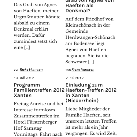
Haeften als
Das Grab von Agnes
Denkmal?
von Haeften, meiner
Urgroßmutter, könnte
Auf dem Friedhof von
alsbald zu einem
Kleinschönach in der
Denkmal erklärt
Gemeinde
werden. Dafür
Herdwangen-Schönach
zumindest setzt sich
am Bodensee liegt
eine […]
Agnes von Haeften
begraben. Sie ist die
Schwester […]
von
Rieke Harmsen
von
Rieke Harmsen
13. Juli 2012
2. Juli 2012
Programm
​Einladung zum
Familientreffen 2012
Haeften-Treffen 2012
Xanten
in Xanten
(Niederrhein)
Freitag Anreise und bei
Liebe Mitglieder der
Interesse formloses
Familie Haeften, seit
Zusammentreffen im
unserem letzten Treffen
Hotel Fürstenberger
ist mehr als ein Jahr
Hof Samstag
vergangen. Es wird Zeit,
Vormittags: Fahrt nach