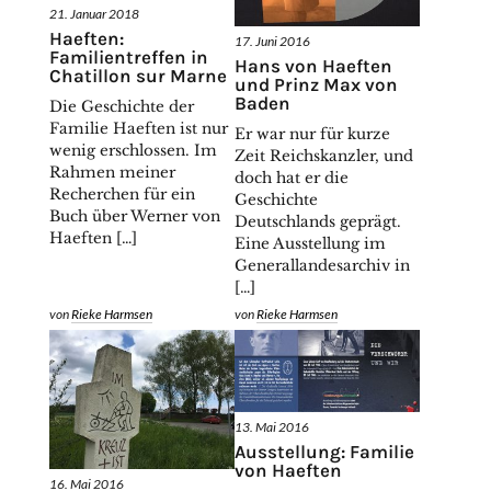
21. Januar 2018
Haeften:
17. Juni 2016
Familientreffen in
Hans von Haeften
Chatillon sur Marne
und Prinz Max von
Baden
Die Geschichte der
Familie Haeften ist nur
Er war nur für kurze
wenig erschlossen. Im
Zeit Reichskanzler, und
Rahmen meiner
doch hat er die
Recherchen für ein
Geschichte
Buch über Werner von
Deutschlands geprägt.
Haeften […]
Eine Ausstellung im
Generallandesarchiv in
[…]
von
Rieke Harmsen
von
Rieke Harmsen
13. Mai 2016
Ausstellung: Familie
von Haeften
16. Mai 2016