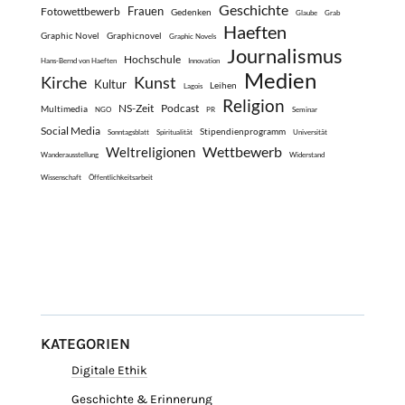
Geschichte
Frauen
Fotowettbewerb
Gedenken
Glaube
Grab
Haeften
Graphic Novel
Graphicnovel
Graphic Novels
Journalismus
Hochschule
Hans-Bernd von Haeften
Innovation
Medien
Kirche
Kunst
Kultur
Leihen
Lagois
Religion
NS-Zeit
Podcast
Multimedia
NGO
PR
Seminar
Social Media
Stipendienprogramm
Sonntagsblatt
Spiritualität
Universität
Wettbewerb
Weltreligionen
Wanderausstellung
Widerstand
Wissenschaft
Öffentlichkeitsarbeit
KATEGORIEN
Digitale Ethik
Geschichte & Erinnerung