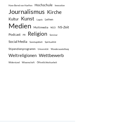
Hochschule
Hans-Bernd von Haeften
Innovation
Journalismus
Kirche
Kunst
Kultur
Leihen
Lagois
Medien
NS-Zeit
Multimedia
NGO
Religion
Podcast
PR
Seminar
Social Media
Sonntagsblatt
Spiritualität
Stipendienprogramm
Universität
Wanderausstellung
Wettbewerb
Weltreligionen
Widerstand
Wissenschaft
Öffentlichkeitsarbeit