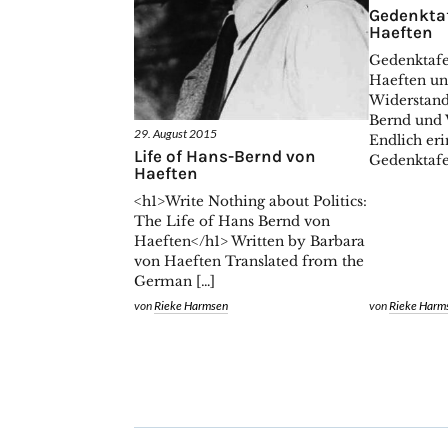
Gedenktaf
Haeften
Gedenktafe
Haeften un
Widerstan
Bernd und 
29. August 2015
Endlich eri
Life of Hans-Bernd von
Gedenktafel
Haeften
<h1>Write Nothing about Politics:
The Life of Hans Bernd von
Haeften</h1> Written by Barbara
von Haeften Translated from the
German […]
von
Rieke Harmsen
von
Rieke Harm