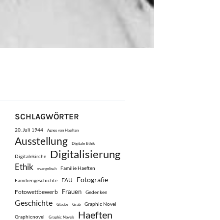
SCHLAGWÖRTER
20. Juli 1944
Agnes von Haeften
Ausstellung
Digitale Ethik
Digitalisierung
Digitalekirche
Ethik
Familie Haeften
evangelisch
Fotografie
FAU
Familiengeschichte
Frauen
Fotowettbewerb
Gedenken
Geschichte
Graphic Novel
Glaube
Grab
Haeften
Graphicnovel
Graphic Novels