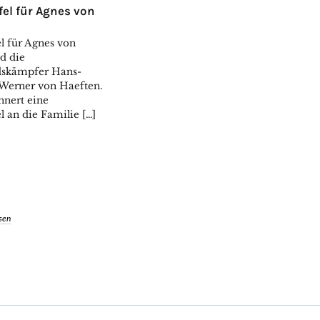
el für Agnes von
l für Agnes von
d die
dskämpfer Hans-
Werner von Haeften.
nnert eine
 an die Familie […]
sen