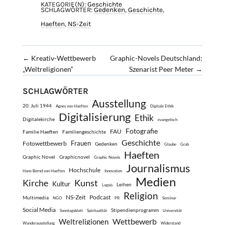
KATEGORIE(N):
Geschichte
SCHLAGWÖRTER:
Gedenken
,
Geschichte
,
Haeften
,
NS-Zeit
←
Kreativ-Wettbewerb
Graphic-Novels Deutschland:
„Weltreligionen“
Szenarist Peer Meter
→
SCHLAGWÖRTER
Ausstellung
20. Juli 1944
Agnes von Haeften
Digitale Ethik
Digitalisierung
Ethik
Digitalekirche
evangelisch
Fotografie
FAU
Familie Haeften
Familiengeschichte
Geschichte
Frauen
Fotowettbewerb
Gedenken
Glaube
Grab
Haeften
Graphic Novel
Graphicnovel
Graphic Novels
Journalismus
Hochschule
Hans-Bernd von Haeften
Innovation
Medien
Kirche
Kunst
Kultur
Leihen
Lagois
Religion
NS-Zeit
Podcast
Multimedia
NGO
PR
Seminar
Social Media
Stipendienprogramm
Sonntagsblatt
Spiritualität
Universität
Wettbewerb
Weltreligionen
Wanderausstellung
Widerstand