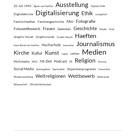
Ausstellung
20. Juli 1944
Agnes von Haeften
Digitale Ethik
Digitalisierung
Ethik
Digitalekirche
evangelisch
Fotografie
FAU
Familie Haeften
Familiengeschichte
Geschichte
Frauen
Fotowettbewerb
Gedenken
Glaube
Grab
Haeften
Graphic Novel
Graphicnovel
Graphic Novels
Journalismus
Hochschule
Hans-Bernd von Haeften
Innovation
Medien
Kirche
Kunst
Kultur
Leihen
Lagois
Religion
NS-Zeit
Podcast
Multimedia
NGO
PR
Seminar
Social Media
Stipendienprogramm
Sonntagsblatt
Spiritualität
Universität
Wettbewerb
Weltreligionen
Wanderausstellung
Widerstand
Wissenschaft
Öffentlichkeitsarbeit