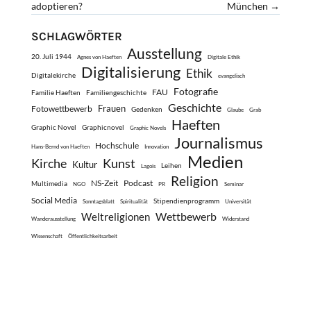
adoptieren?
München
→
SCHLAGWÖRTER
Ausstellung
20. Juli 1944
Agnes von Haeften
Digitale Ethik
Digitalisierung
Ethik
Digitalekirche
evangelisch
Fotografie
FAU
Familie Haeften
Familiengeschichte
Geschichte
Frauen
Fotowettbewerb
Gedenken
Glaube
Grab
Haeften
Graphic Novel
Graphicnovel
Graphic Novels
Journalismus
Hochschule
Hans-Bernd von Haeften
Innovation
Medien
Kirche
Kunst
Kultur
Leihen
Lagois
Religion
NS-Zeit
Podcast
Multimedia
NGO
PR
Seminar
Social Media
Stipendienprogramm
Sonntagsblatt
Spiritualität
Universität
Wettbewerb
Weltreligionen
Wanderausstellung
Widerstand
Wissenschaft
Öffentlichkeitsarbeit